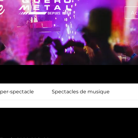
Ac
per-spectacle
Spectacles de musique