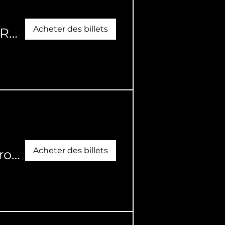
Acheter des billets
Souper-spectacle du Festival de la Rentrée
Acheter des billets
Les fameux Dueling Pianos de la Broche à foin et ViBz Band